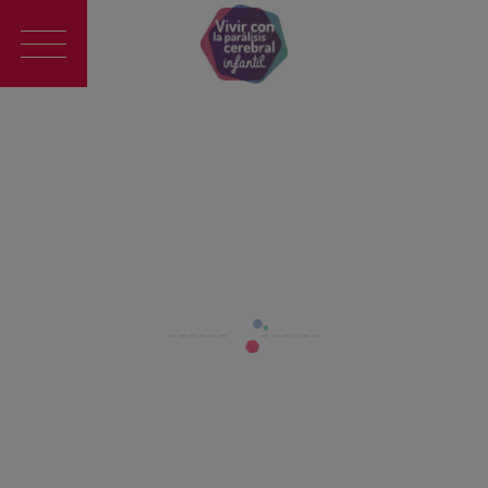
Main
navigation
Nutrición
Recetas fáciles para niños con
parálisis cerebral