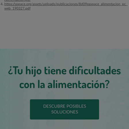
https://aspace.org/assets/uploads/publicaciones/8d09easpace_alimentacion_pc_
web_190327.pdf
¿Tu hijo tiene dificultades
con la alimentación?
DESCUBRE POSIBLES
SOLUCIONES