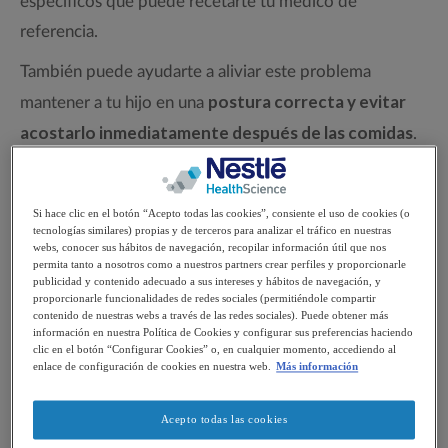
específicos que puede recetarte tu médico de
referencia.
También puede ayudarte a aliviar este problema
postura correcta y evitar
mantener a tu hijo en una
acostarlo inmediatamente después de las comidas
.
¿En que consiste el reflujo
Si hace clic en el botón “Acepto todas las cookies”, consiente el uso de cookies (o
gastroesofágico?
tecnologías similares) propias y de terceros para analizar el tráfico en nuestras
webs, conocer sus hábitos de navegación, recopilar información útil que nos
permita tanto a nosotros como a nuestros partners crear perfiles y proporcionarle
publicidad y contenido adecuado a sus intereses y hábitos de navegación, y
El reflujo gastroesofágico en personas con parálisis
proporcionarle funcionalidades de redes sociales (permitiéndole compartir
cerebral se atribuye a una alteración de la motilidad que
contenido de nuestras webs a través de las redes sociales). Puede obtener más
información en nuestra Política de Cookies y configurar sus preferencias haciendo
afecta al esófago y al mecanismo del esfínter esofágico
clic en el botón “Configurar Cookies” o, en cualquier momento, accediendo al
enlace de configuración de cookies en nuestra web.
Más información
interior, provocando regurgitación retrógrada e
involuntaria del contenido gástrico hacia el esófago.
Acepto todas las cookies