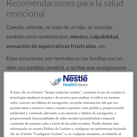
Recomendaciones para la salud
emocional
Cuando, además, se trata de un hijo, se mezclan
miedos, culpabilidad,
también otros sentimientos:
sensación de expectativas frustradas
, etc.
Estas emociones son normales en las familias con un
niño con parálisis cerebral, y no hay que avergonzarse
por ello. Por el contrario, es preferible aceptarlas y
exteriorizarlas.
Si hace clic en el botón “Acepto todas las cookies”, consiente el uso de cookies (o
tecnologías similares) propias y de terceros para analizar el tráfico en nuestras
webs, conocer sus hábitos de navegación, recopilar información útil que nos
permita tanto a nosotros como a nuestros partners crear perfiles y proporcionarle
publicidad y contenido adecuado a sus intereses y hábitos de navegación, y
Acudir a un profesional de la
proporcionarle funcionalidades de redes sociales (permitiéndole compartir
contenido de nuestras webs a través de las redes sociales). Puede obtener más
psicología especializado en estos
información en nuestra Política de Cookies y configurar sus preferencias haciendo
clic en el botón “Configurar Cookies” o, en cualquier momento, accediendo al