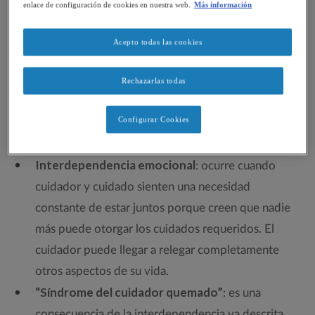
enlace de configuración de cookies en nuestra web.
Más información
casos puede ser de gran ayuda
Acepto todas las cookies
Rechazarlas todas
Las personas encargadas de la atención a adultos o
niños con parálisis cerebral
pueden sufrir, en general,
Configurar Cookies
dos consecuencias:
Interdependencia emocional
: ocurre cuando
cuidador y cuidado sienten una necesidad
constante de estar juntos porque creen que nadie
más puede otorgar los cuidados requeridos. El
cuidador puede llegar a relegar completamente
otros aspectos de su vida.
“Síndrome del cuidador quemado”
: es una
consecuencia de la interdependencia ya descrita.