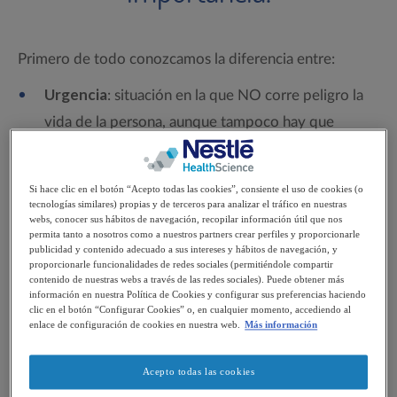
Primero de todo conozcamos la diferencia entre:
Urgencia
: situación en la que NO corre peligro la
vida de la persona, aunque tampoco hay que
retrasar demasiado prestarle atención.
Emergencia
: situación urgente en la que SI está en
Si hace clic en el botón “Acepto todas las cookies”, consiente el uso de cookies (o
peligro la vida de la persona. Requiere atención
tecnologías similares) propias y de terceros para analizar el tráfico en nuestras
webs, conocer sus hábitos de navegación, recopilar información útil que nos
inminente.
permita tanto a nosotros como a nuestros partners crear perfiles y proporcionarle
publicidad y contenido adecuado a sus intereses y hábitos de navegación, y
proporcionarle funcionalidades de redes sociales (permitiéndole compartir
contenido de nuestras webs a través de las redes sociales). Puede obtener más
información en nuestra Política de Cookies y configurar sus preferencias haciendo
Guía de primeros auxilios en
clic en el botón “Configurar Cookies” o, en cualquier momento, accediendo al
enlace de configuración de cookies en nuestra web.
Más información
caso de niños con parálisis
cerebral infantil
Acepto todas las cookies