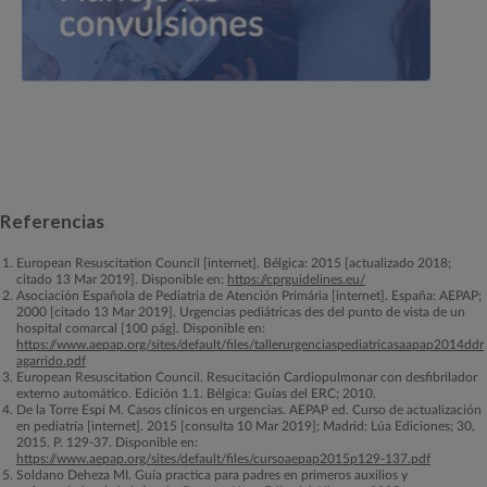
Referencias
European Resuscitation Council [internet]. Bélgica: 2015 [actualizado 2018;
citado 13 Mar 2019]. Disponible en:
https://cprguidelines.eu/
Asociación Española de Pediatria de Atención Primária [internet]. España: AEPAP;
2000 [citado 13 Mar 2019]. Urgencias pediátricas des del punto de vista de un
hospital comarcal [100 pág]. Disponible en:
https://www.aepap.org/sites/default/files/tallerurgenciaspediatricasaapap2014ddr
agarrido.pdf
European Resuscitation Council. Resucitación Cardiopulmonar con desfibrilador
externo automático. Edición 1.1. Bélgica: Guías del ERC; 2010.
De la Torre Espí M. Casos clínicos en urgencias. AEPAP ed. Curso de actualización
en pediatría [internet]. 2015 [consulta 10 Mar 2019]; Madrid: Lúa Ediciones; 30,
2015. P. 129-37. Disponible en:
https://www.aepap.org/sites/default/files/cursoaepap2015p129-137.pdf
Soldano Deheza MI. Guía practica para padres en primeros auxilios y