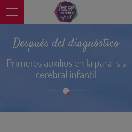
Main
navigation
Después del diagnóstico
Primeros auxilios en la parálisis
cerebral infantil