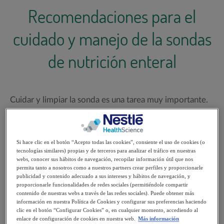
Recomendaciones para el
cuidado y manejo de la sondas
de nutrición enteral
Cuidar y limpiar la sonda es una tarea muy importante.
A través de nuestras guías ofrecemos una serie de
consejos de higiene y cuidado personal para prevenir
Si hace clic en el botón “Acepto todas las cookies”, consiente el uso de cookies (o
posibles complicaciones asociadas al uso de una sonda
tecnologías similares) propias y de terceros para analizar el tráfico en nuestras
de nutrición enteral.
webs, conocer sus hábitos de navegación, recopilar información útil que nos
permita tanto a nosotros como a nuestros partners crear perfiles y proporcionarle
publicidad y contenido adecuado a sus intereses y hábitos de navegación, y
proporcionarle funcionalidades de redes sociales (permitiéndole compartir
contenido de nuestras webs a través de las redes sociales). Puede obtener más
información en nuestra Política de Cookies y configurar sus preferencias haciendo
clic en el botón “Configurar Cookies” o, en cualquier momento, accediendo al
enlace de configuración de cookies en nuestra web.
Más información