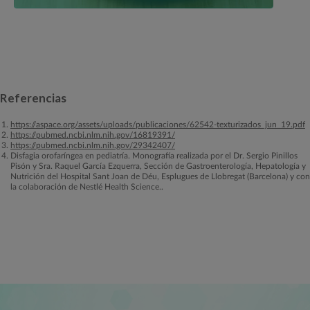
Referencias
https://aspace.org/assets/uploads/publicaciones/62542-texturizados_jun_19.pdf
https://pubmed.ncbi.nlm.nih.gov/16819391/
https://pubmed.ncbi.nlm.nih.gov/29342407/
Disfagia orofaríngea en pediatría. Monografía realizada por el Dr. Sergio Pinillos
Pisón y Sra. Raquel García Ezquerra, Sección de Gastroenterología, Hepatología y
Nutrición del Hospital Sant Joan de Déu, Esplugues de Llobregat (Barcelona) y con
la colaboración de Nestlé Health Science..