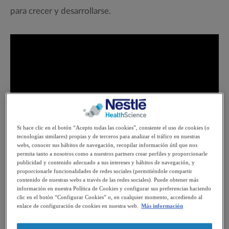
para crecer y desarrollarse.
Si hace clic en el botón “Acepto todas las cookies”, consiente el uso de cookies (o
tecnologías similares) propias y de terceros para analizar el tráfico en nuestras
webs, conocer sus hábitos de navegación, recopilar información útil que nos
permita tanto a nosotros como a nuestros partners crear perfiles y proporcionarle
publicidad y contenido adecuado a sus intereses y hábitos de navegación, y
proporcionarle funcionalidades de redes sociales (permitiéndole compartir
contenido de nuestras webs a través de las redes sociales). Puede obtener más
información en nuestra Política de Cookies y configurar sus preferencias haciendo
clic en el botón “Configurar Cookies” o, en cualquier momento, accediendo al
enlace de configuración de cookies en nuestra web.
Más información
suplementos
Existen diferentes tipos y sabores de
nutricionales orales (SNO)