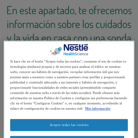
En este apartado, te ofrecemos
información sobre los cuidados
y la vida en casa con una sonda
de nutrición enteral.
Si hace clic en el botón “Acepto todas las cookies”, consiente el uso de cookies (o
tecnologías similares) propias y de terceros para analizar el tráfico en nuestras
webs, conocer sus hábitos de navegación, recopilar información útil que nos
Si te has planteado proporcionar una alimentación
permita tanto a nosotros como a nuestros partners crear perfiles y proporcionarle
publicidad y contenido adecuado a sus intereses y hábitos de navegación, y
enteral a tu hijo, o estás a punto de regresar a casa
proporcionarle funcionalidades de redes sociales (permitiéndole compartir
contenido de nuestras webs a través de las redes sociales). Puede obtener más
después de una intervención para colocarle una
sonda
información en nuestra Política de Cookies y configurar sus preferencias haciendo
de alimentación
, seguramente tendrás muchas dudas
clic en el botón “Configurar Cookies” o, en cualquier momento, accediendo al
enlace de configuración de cookies en nuestra web.
Más información
acerca de cómo afectará en vuestro día a día y qué
cuidados necesitará tu hijo a partir de ahora.
Acepto todas las cookies