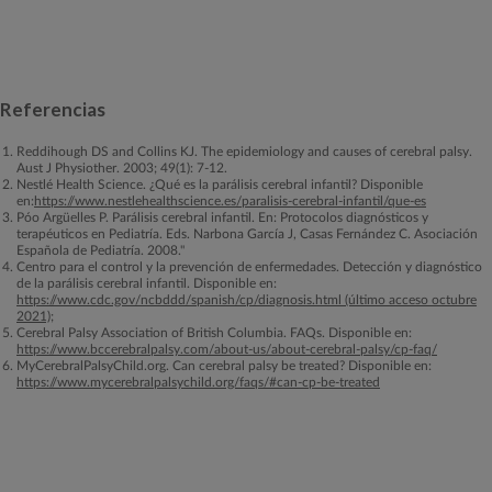
Referencias
Reddihough DS and Collins KJ. The epidemiology and causes of cerebral palsy.
Aust J Physiother. 2003; 49(1): 7-12.
Nestlé Health Science. ¿Qué es la parálisis cerebral infantil? Disponible
en:
https://www.nestlehealthscience.es/paralisis-cerebral-infantil/que-es
Póo Argüelles P. Parálisis cerebral infantil. En: Protocolos diagnósticos y
terapéuticos en Pediatría. Eds. Narbona García J, Casas Fernández C. Asociación
Española de Pediatría. 2008."
Centro para el control y la prevención de enfermedades. Detección y diagnóstico
de la parálisis cerebral infantil. Disponible en:
https://www.cdc.gov/ncbddd/spanish/cp/diagnosis.html (último acceso octubre
2021);
Cerebral Palsy Association of British Columbia. FAQs. Disponible en:
https://www.bccerebralpalsy.com/about-us/about-cerebral-palsy/cp-faq/
MyCerebralPalsyChild.org. Can cerebral palsy be treated? Disponible en:
https://www.mycerebralpalsychild.org/faqs/#can-cp-be-treated