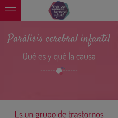
Main
navigation
Parálisis cerebral infantil
Qué es y qué la causa
Es un grupo de trastornos