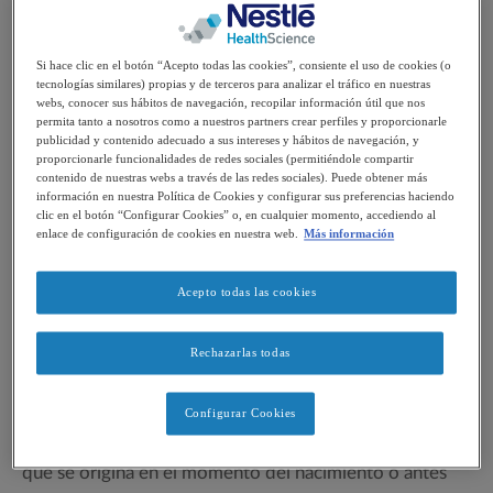
comunicación, perceptivos y/o
Si hace clic en el botón “Acepto todas las cookies”, consiente el uso de cookies (o
de conducta, y/o por epilepsia.
tecnologías similares) propias y de terceros para analizar el tráfico en nuestras
webs, conocer sus hábitos de navegación, recopilar información útil que nos
permita tanto a nosotros como a nuestros partners crear perfiles y proporcionarle
publicidad y contenido adecuado a sus intereses y hábitos de navegación, y
proporcionarle funcionalidades de redes sociales (permitiéndole compartir
contenido de nuestras webs a través de las redes sociales). Puede obtener más
En que consiste la parálisis
información en nuestra Política de Cookies y configurar sus preferencias haciendo
clic en el botón “Configurar Cookies” o, en cualquier momento, accediendo al
cerebral infantil
enlace de configuración de cookies en nuestra web.
Más información
La parálisis cerebral infantil (PCI) no es una
Acepto todas las cookies
enfermedad
trastorno neurológico
. Se trata de un
Rechazarlas todas
función motora
que afecta a la
, en otras palabras: el
control muscular, la coordinación y el movimiento.
Configurar Cookies
Es uno de los trastornos neurológicos más frecuentes
que se origina en el momento del nacimiento o antes