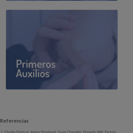
Referencias
Charlie Fairhust, Adem Shortland, Susie Chandler, Elsperth Will. Factors