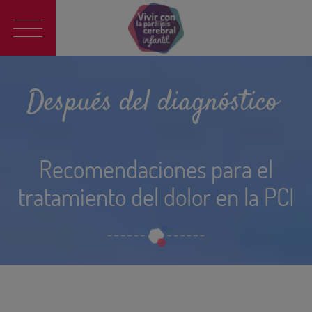
Main
navigation
Después del diagnóstico
Recomendaciones para el
tratamiento del dolor en la PCI