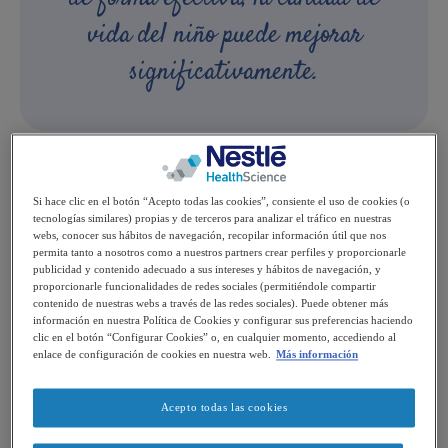
vida del niño puede mejorar
significativamente.
Causas y origen del dolor
Si hace clic en el botón “Acepto todas las cookies”, consiente el uso de cookies (o
tecnologías similares) propias y de terceros para analizar el tráfico en nuestras
Existen múltiples causas para dolor, la más frecuente es
webs, conocer sus hábitos de navegación, recopilar información útil que nos
permita tanto a nosotros como a nuestros partners crear perfiles y proporcionarle
la de origen musculoesquelético debido a contracturas
publicidad y contenido adecuado a sus intereses y hábitos de navegación, y
proporcionarle funcionalidades de redes sociales (permitiéndole compartir
y/o rigideces persistentes de los músculos por el
contenido de nuestras webs a través de las redes sociales). Puede obtener más
información en nuestra Política de Cookies y configurar sus preferencias haciendo
aumento anormal del tono muscular. Es lo que se llama
clic en el botón “Configurar Cookies” o, en cualquier momento, accediendo al
espasticidad. La espasticidad no tratada y mantenida a
enlace de configuración de cookies en nuestra web.
Más información
lo largo del tiempo puede llegar a producir
Acepto todas las cookies
deformidades en los huesos, articulaciones y derivar en
dolor.