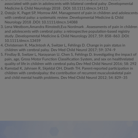
associated with pain in adolescents with bilateral cerebral palsy .Developmental
Medicine & Child Neurology 2018 . DOI: 10.1111/dmcn.14113
Ostojic K, Paget SP, Morrow AM. Management of pain in children and adolescents
with cerebral palsy: a systematic review .Developmental Medicine & Child
Neurology 2018 .DOI: 10.1111/dmcn.14088
Lena Westbom,Amandra Rimstedt,Eva Nordmark . Assessments of pain in children
and adolescents with cerebral palsy: a retrospective population-based registry
study .Developmental Medicine & Child Neurology 2017, 59: 858–863 .DOI:
10.1111/dmcn.13459
Christensen R, MacIntosh A, Switzer L, Fehlings D. Change in pain status in
children with cerebral palsy. Dev Med Child Neurol 2017; 59: 374–9
Findlay B, Switzer L, Narayanan U, Chen S, Fehlings D. Investigating the impact of
pain, age, Gross Motor Function Classification System, and sex on healthrelated
quality of life in children with cerebral palsy.Dev Med Child Neurol 2016; 58: 292
Ramstad K, Jahnsen R, Skjeldal OH, Diseth TH. Parent-reported participation in
children with cerebralpalsy: the contribution of recurrent musculoskeletal pain
and child mental health problems. Dev Med Child Neurol 2012; 54: 829–35