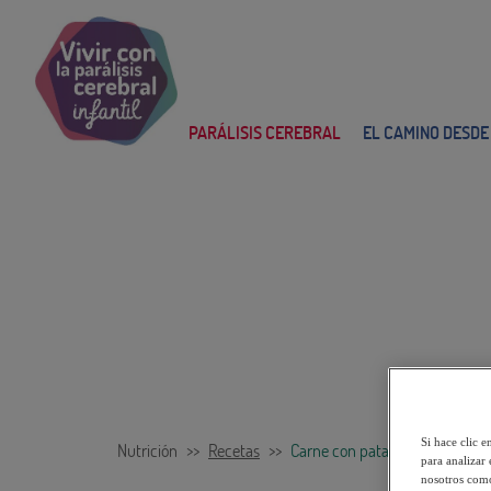
Main
navigation
PARÁLISIS CEREBRAL
EL CAMINO DESDE
Si hace clic e
Nutrición
>>
Recetas
>>
Carne con patatas guisadas
para analizar 
nosotros como