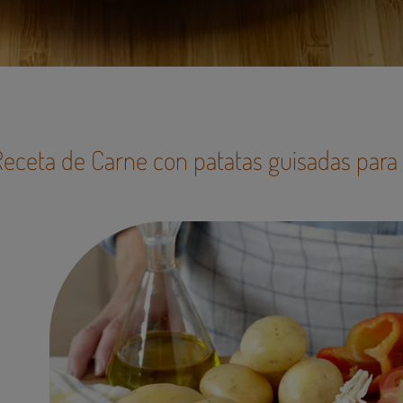
Receta de
Carne con patatas guisadas
para 