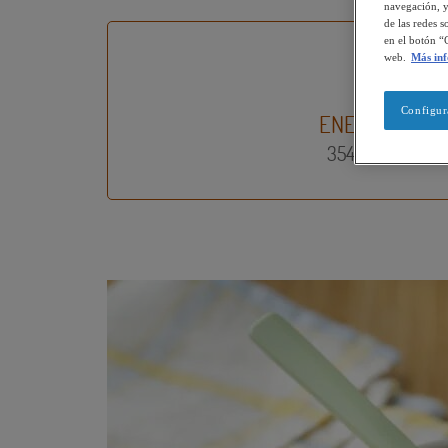
navegación, y
de las redes 
en el botón “
web.
Más in
Configur
ENERGÍA
354 kcal