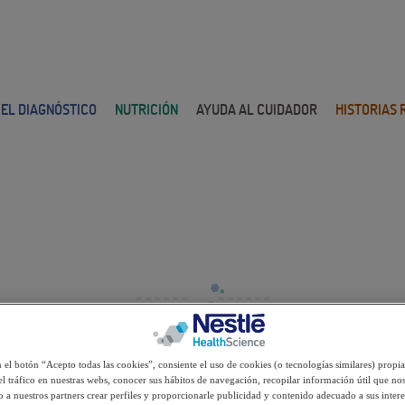
 EL DIAGNÓSTICO
NUTRICIÓN
AYUDA AL CUIDADOR
HISTORIAS 
Recetas
Carne con patatas guisadas
n el botón “Acepto todas las cookies”, consiente el uso de cookies (o tecnologías similares) propia
el tráfico en nuestras webs, conocer sus hábitos de navegación, recopilar información útil que nos
 a nuestros partners crear perfiles y proporcionarle publicidad y contenido adecuado a sus intere