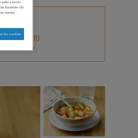
s webs a través
ias haciendo clic
 en nuestra
s las cookies
MOMENTO
Comida