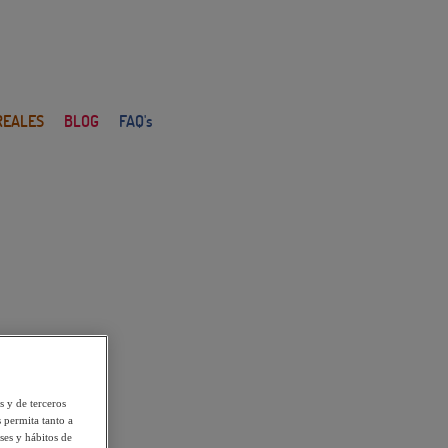
REALES
BLOG
FAQ's
s y de terceros
 permita tanto a
ses y hábitos de