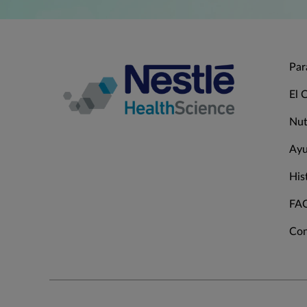
Par
El 
Nut
Ayu
His
FAQ
Con