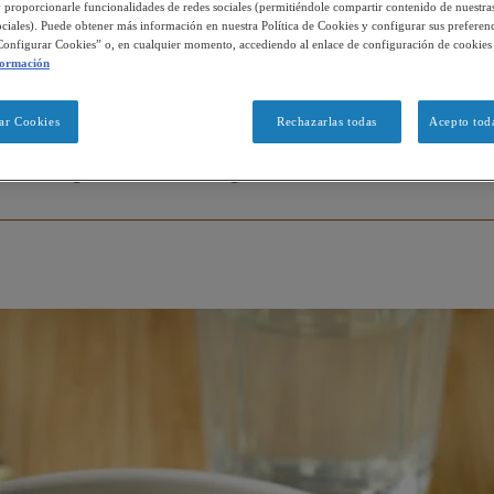
 proporcionarle funcionalidades de redes sociales (permitiéndole compartir contenido de nuestra
sociales). Puede obtener más información en nuestra Política de Cookies y configurar sus preferenc
Configurar Cookies” o, en cualquier momento, accediendo al enlace de configuración de cookies
formación
Información nutricional para 1 persona:
ar Cookies
Rechazarlas todas
Acepto toda
PROTEÍNAS
FIBRA
TEXTURA
13 gr
25 gr
Fácil masticación