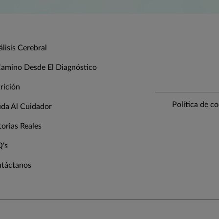
álisis Cerebral
Camino Desde El Diagnóstico
rición
Política de c
da Al Cuidador
torias Reales
's
táctanos