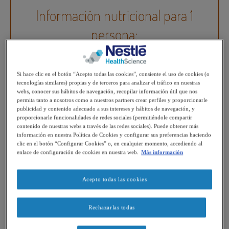
Información nutricional para 1
persona:
ENERGÍA
480 kcal
Si hace clic en el botón “Acepto todas las cookies”, consiente el uso de cookies (o
tecnologías similares) propias y de terceros para analizar el tráfico en nuestras
webs, conocer sus hábitos de navegación, recopilar información útil que nos
PROTEÍNAS
permita tanto a nosotros como a nuestros partners crear perfiles y proporcionarle
publicidad y contenido adecuado a sus intereses y hábitos de navegación, y
29 gr
proporcionarle funcionalidades de redes sociales (permitiéndole compartir
contenido de nuestras webs a través de las redes sociales). Puede obtener más
FIBRA
información en nuestra Política de Cookies y configurar sus preferencias haciendo
clic en el botón “Configurar Cookies” o, en cualquier momento, accediendo al
0,2 gr
enlace de configuración de cookies en nuestra web.
Más información
TEXTURA
Acepto todas las cookies
Fácil masticación
Rechazarlas todas
MOMENTO