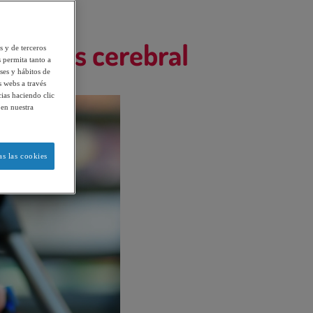
arálisis cerebral
s y de terceros
 permita tanto a
ses y hábitos de
s webs a través
ias haciendo clic
 en nuestra
s las cookies