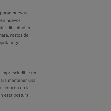
orporan nuevos
bién nuevos
tar dificultad en
hara, restos de
ipofaringe,
s imprescindible un
 Para mantener una
 cinturón en la
n esta postura: