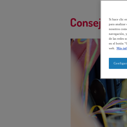
Consejos de 
Si hace clic e
para analizar 
nosotros como
navegación, y
de las redes 
en el botón “
web.
Más in
Configur