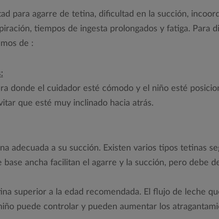
tad para agarre de tetina, dificultad en la succión, incoor
iración, tiempos de ingesta prolongados y fatiga. Para d
emos de :
:
ra donde el cuidador esté cómodo y el niño esté posici
vitar que esté muy inclinado hacia atrás.
tina adecuada a su succión. Existen varios tipos tetinas s
e base ancha facilitan el agarre y la succión, pero debe d
ina superior a la edad recomendada. El flujo de leche qu
 niño puede controlar y pueden aumentar los atragantami