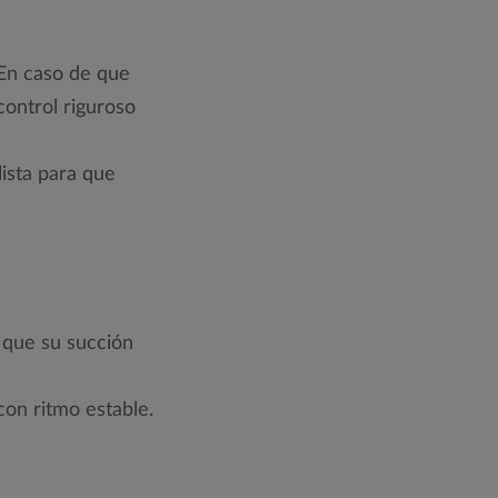
 En caso de que
control riguroso
lista para que
y que su succión
on ritmo estable.