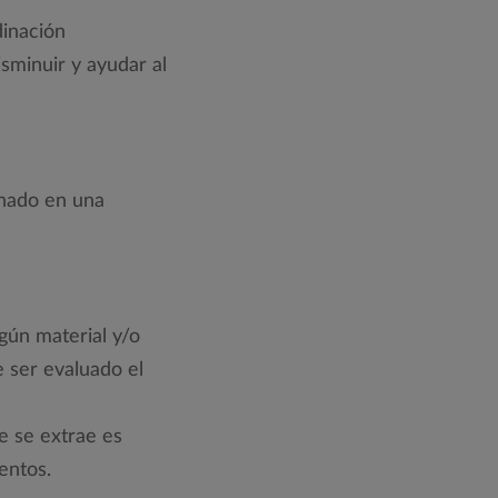
dinación
isminuir y ayudar al
onado en una
egún material y/o
e ser evaluado el
e se extrae es
entos.