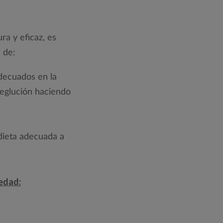
ra y eficaz, es
 de:
adecuados en la
deglución haciendo
 dieta adecuada a
edad: