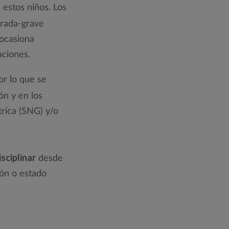
 estos niños. Los
rada-grave
 ocasiona
aciones.
or lo que se
ón y en los
trica (SNG) y/o
isciplinar
desde
ón o estado