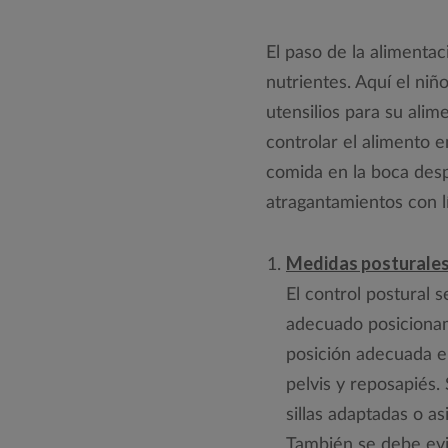
El paso de la aliment
nutrientes. Aquí el ni
utensilios para su alim
controlar el alimento 
comida en la boca desp
atragantamientos con l
Medidas posturales
El control postural s
adecuado posicionam
posición adecuada e
pelvis y reposapiés
sillas adaptadas o as
También se debe evit