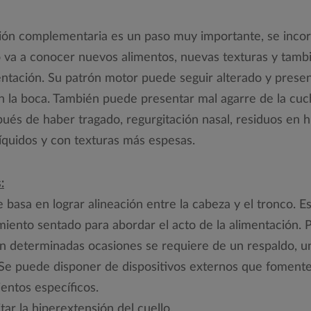
ación complementaria es un paso muy importante, se inc
ño va a conocer nuevos alimentos, nuevas texturas y tam
entación. Su patrón motor puede seguir alterado y presen
en la boca. También puede presentar mal agarre de la cuc
ués de haber tragado, regurgitación nasal, residuos en h
íquidos y con texturas más espesas.
:
e basa en lograr alineación entre la cabeza y el tronco. E
iento sentado para abordar el acto de la alimentación.
n determinadas ocasiones se requiere de un respaldo, un
. Se puede disponer de dispositivos externos que fomente
ientos específicos.
ar la hiperextensión del cuello.