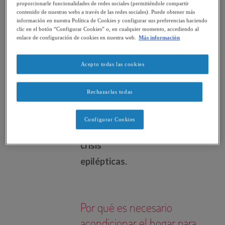
otros
proporcionarle funcionalidades de redes sociales (permitiéndole compartir
contenido de nuestras webs a través de las redes sociales). Puede obtener más
trastornos
información en nuestra Política de Cookies y configurar sus preferencias haciendo
clic en el botón “Configurar Cookies” o, en cualquier momento, accediendo al
sensoriales,
enlace de configuración de cookies en nuestra web.
Más información
cognitivos,
perceptivos
Acepto todas las cookies
y
Rechazarlas todas
respiratorios,
además
Configurar Cookies
de
crisis
epilépticas.
Por qué es necesario
acondicionar el hogar para