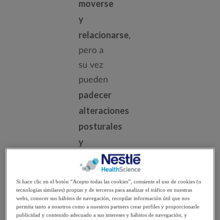
moverse
y
relacionarse
,
pero a
su vez
pueden
padecer
alteraciones
posturales
y
deformidades
músculo
Si hace clic en el botón “Acepto todas las cookies”, consiente el uso de cookies (o
esqueléticas,
tecnologías similares) propias y de terceros para analizar el tráfico en nuestras
webs, conocer sus hábitos de navegación, recopilar información útil que nos
entre
permita tanto a nosotros como a nuestros partners crear perfiles y proporcionarle
publicidad y contenido adecuado a sus intereses y hábitos de navegación, y