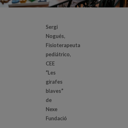
Cuerpo
Sergi
Nogués,
Fisioterapeuta
pediátrico,
CEE
“Les
girafes
blaves”
de
Nexe
Fundació