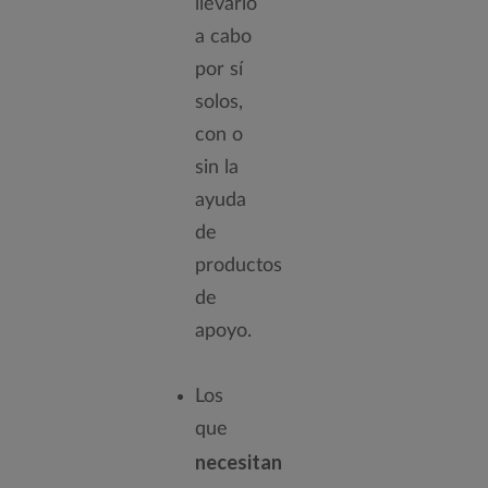
llevarlo
a cabo
por sí
solos,
con o
sin la
ayuda
de
productos
de
apoyo.
Los
que
necesitan