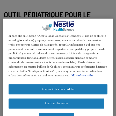
OUTIL PÉDIATRIQUE POUR LE
DÉPISTAGE
DES TROUBLES DE LA
Si hace clic en el botón “Acepto todas las cookies”, consiente el uso de cookies (o
DÉGLUTITION
tecnologías similares) propias y de terceros para analizar el tráfico en nuestras
webs, conocer sus hábitos de navegación, recopilar información útil que nos
Cet outil vous aide à déterminer en moins de 3
permita tanto a nosotros como a nuestros partners crear perfiles y proporcionarle
publicidad y contenido adecuado a sus intereses y hábitos de navegación, y
minutes si votre enfant a des difficultés à
proporcionarle funcionalidades de redes sociales (permitiéndole compartir
contenido de nuestras webs a través de las redes sociales). Puede obtener más
avaler (troubles de la déglutition).
información en nuestra Política de Cookies y configurar sus preferencias haciendo
clic en el botón “Configurar Cookies” o, en cualquier momento, accediendo al
enlace de configuración de cookies en nuestra web.
Más información
COMMENCER ICI
Acepto todas las cookies
Identifiez facilement les
Rechazarlas todas
risques de troubles de la